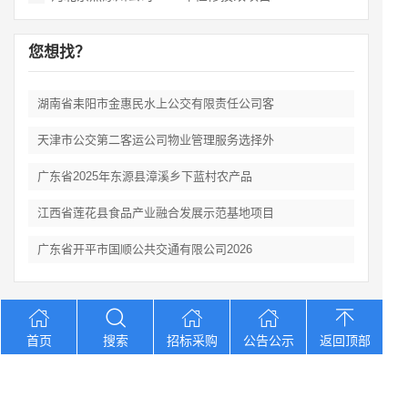
您想找？
湖南省耒阳市金惠民水上公交有限责任公司客
天津市公交第二客运公司物业管理服务选择外
广东省2025年东源县漳溪乡下蓝村农产品
江西省莲花县食品产业融合发展示范基地项目
广东省开平市国顺公共交通有限公司2026
Copyright © 2012-2026 中招招标网 版权所有 网站备案号：
京
首页
搜索
招标采购
公告公示
返回顶部
ICP备2023026371号-2