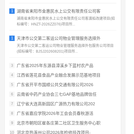
1
湖南省耒阳市金惠民水上公交有限责任公司客
湖南省耒阳市金惠民水上公交有限责任公司客渡船改建项目(招
标编号：HNZT-2026ZZ076)项目所...
1
天津市公交第二客运公司物业管理服务选择外
天津市公交第二客运公司物业管理服务选择外包服务公司项目
(招标编号：BJSJ202608201)项目所...
广东省2025年东源县漳溪乡下蓝村农产品
3
江西省莲花县食品产业融合发展示范基地项目
4
广东省开平市国顺公共交通有限公司2026
5
云南省中药产业协会三七GAP基地品牌信任
6
辽宁省大连高新园区广源热力有限公司202
7
广东省嘉应学院2026年工会会员春秋游活
8
北京市朝阳区崔各庄第二社区卫生服务中心职
9
河北京热涿州公司2026年检修技改项目-
10