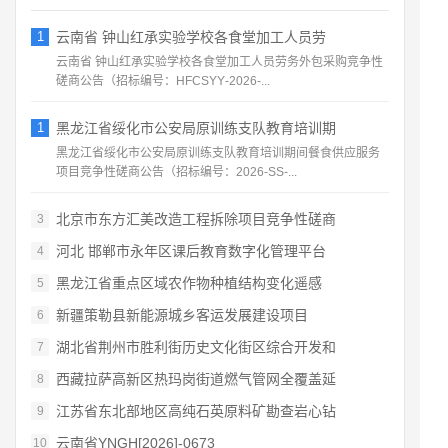
1
云南省 钟山红承实验学校各食堂加工人员劳
云南省 钟山红承实验学校各食堂加工人员劳务外包采购竞争性
磋商公告（招标编号：HFCSYY‑2026‑...
1
黑龙江省绥化市公安局原训练支队教育培训期
黑龙江省绥化市公安局原训练支队教育培训期间餐食供应服务
项目竞争性磋商公告（招标编号：2026‑SS‑...
北京市东方汇美改造工程拆除项目竞争性磋商
3
河北 邯郸市永年区课后教育数字化管理平台
4
黑龙江省重点区域农作物种植结构变化遥感
5
新疆策勒县新能源城乡客运发展建设项目
6
湖北省荆州市胜利街历史文化街区综合开发和
7
西藏拉萨高新区热玛岗街道燃气管网全覆盖延
8
江苏省东北部地区高纯石英原料矿勘查岩心钻
9
云南省YNGH[2026]-0673
10