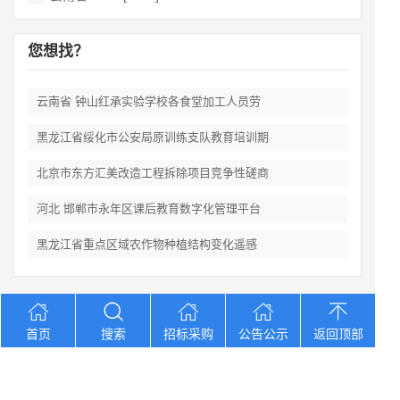
您想找？
云南省 钟山红承实验学校各食堂加工人员劳
黑龙江省绥化市公安局原训练支队教育培训期
北京市东方汇美改造工程拆除项目竞争性磋商
河北 邯郸市永年区课后教育数字化管理平台
黑龙江省重点区域农作物种植结构变化遥感
Copyright © 2012-2026 中招招标网 版权所有 网站备案号：
京
首页
搜索
招标采购
公告公示
返回顶部
ICP备2023026371号-2