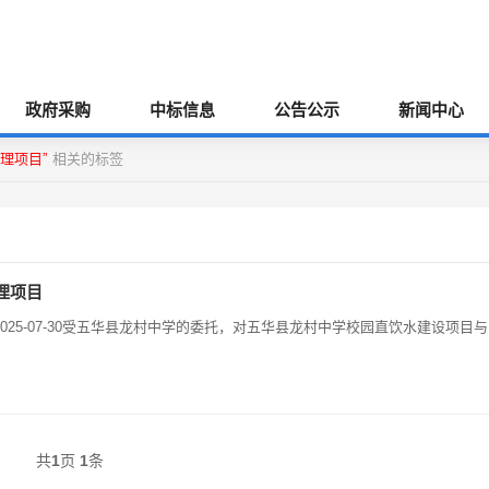
政府采购
中标信息
公告公示
新闻中心
理项目”
相关的标签
理项目
25-07-30受五华县龙村中学的委托，对五华县龙村中学校园直饮水建设项目与
共
1
页
1
条