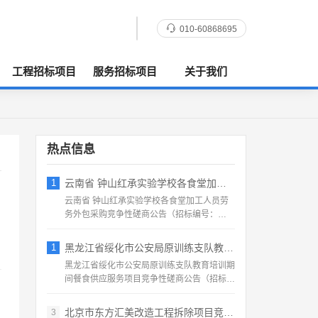
010-60868695
工程招标项目
服务招标项目
关于我们
热点信息
1
云南省 钟山红承实验学校各食堂加工人员劳
云南省 钟山红承实验学校各食堂加工人员劳
务外包采购竞争性磋商公告（招标编号：
HFCSYY‑2026‑...
1
黑龙江省绥化市公安局原训练支队教育培训期
黑龙江省绥化市公安局原训练支队教育培训期
间餐食供应服务项目竞争性磋商公告（招标编
号：2026‑SS‑...
北京市东方汇美改造工程拆除项目竞争性磋商
3