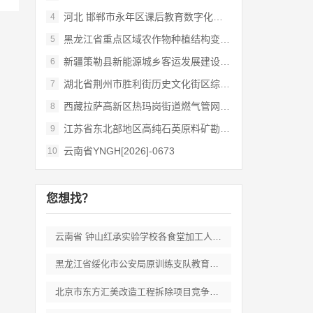
河北 邯郸市永年区课后教育数字化管理平台
4
黑龙江省重点区域农作物种植结构变化遥感
5
新疆策勒县新能源城乡客运发展建设项目
6
湖北省荆州市胜利街历史文化街区综合开发和
7
西藏拉萨高新区热玛岗街道燃气管网全覆盖延
8
江苏省东北部地区高纯石英原料矿勘查岩心钻
9
云南省YNGH[2026]-0673
10
您想找？
云南省 钟山红承实验学校各食堂加工人员劳
黑龙江省绥化市公安局原训练支队教育培训期
北京市东方汇美改造工程拆除项目竞争性磋商