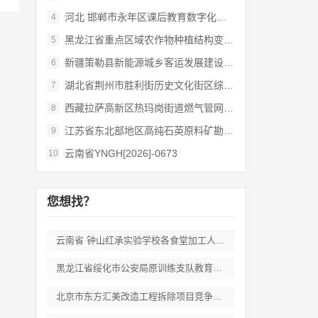
河北 邯郸市永年区课后教育数字化管理平台
4
黑龙江省重点区域农作物种植结构变化遥感
5
新疆策勒县新能源城乡客运发展建设项目
6
湖北省荆州市胜利街历史文化街区综合开发和
7
西藏拉萨高新区热玛岗街道燃气管网全覆盖延
8
江苏省东北部地区高纯石英原料矿勘查岩心钻
9
云南省YNGH[2026]-0673
10
您想找？
云南省 钟山红承实验学校各食堂加工人员劳
黑龙江省绥化市公安局原训练支队教育培训期
北京市东方汇美改造工程拆除项目竞争性磋商