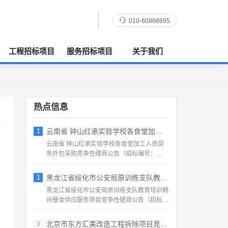
010-60868695
工程招标项目
服务招标项目
关于我们
热点信息
1
云南省 钟山红承实验学校各食堂加工人员劳
云南省 钟山红承实验学校各食堂加工人员劳
务外包采购竞争性磋商公告（招标编号：
HFCSYY‑2026‑...
1
黑龙江省绥化市公安局原训练支队教育培训期
黑龙江省绥化市公安局原训练支队教育培训期
间餐食供应服务项目竞争性磋商公告（招标编
号：2026‑SS‑...
北京市东方汇美改造工程拆除项目竞争性磋商
3