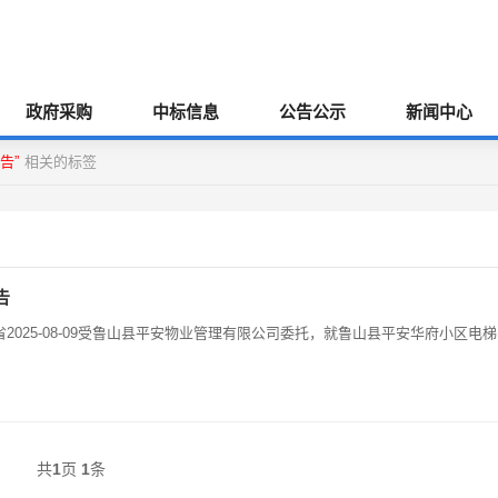
政府采购
中标信息
公告公示
新闻中心
告”
相关的标签
告
025-08-09受鲁山县平安物业管理有限公司委托，就鲁山县平安华府小区电梯
共
1
页
1
条