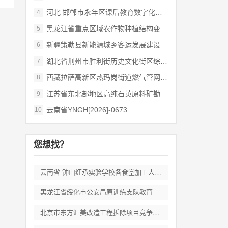
河北 邯郸市永年区课后教育数字化管理平台
4
黑龙江省重点区域农作物种植结构变化遥感
5
新疆策勒县新能源城乡客运发展建设项目
6
湖北省荆州市胜利街历史文化街区综合开发和
7
西藏拉萨高新区热玛岗街道燃气管网全覆盖延
8
江苏省东北部地区高纯石英原料矿勘查岩心钻
9
云南省YNGH[2026]-0673
10
您想找？
云南省 钟山红承实验学校各食堂加工人员劳
黑龙江省绥化市公安局原训练支队教育培训期
北京市东方汇美改造工程拆除项目竞争性磋商