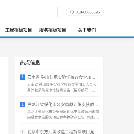
010-60868695
工程招标项目
服务招标项目
关于我们
热点信息
1
云南省 钟山红承实验学校各食堂加工人员劳
云南省 钟山红承实验学校各食堂加工人员劳
务外包采购竞争性磋商公告（招标编号：
HFCSYY‑2026‑...
1
黑龙江省绥化市公安局原训练支队教育培训期
黑龙江省绥化市公安局原训练支队教育培训期
间餐食供应服务项目竞争性磋商公告（招标编
号：2026‑SS‑...
北京市东方汇美改造工程拆除项目竞争性磋商
3