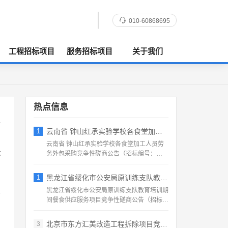
010-60868695
工程招标项目
服务招标项目
关于我们
热点信息
1
云南省 钟山红承实验学校各食堂加工人员劳
云南省 钟山红承实验学校各食堂加工人员劳
大
务外包采购竞争性磋商公告（招标编号：
HFCSYY‑2026‑...
1
黑龙江省绥化市公安局原训练支队教育培训期
黑龙江省绥化市公安局原训练支队教育培训期
间餐食供应服务项目竞争性磋商公告（招标编
号：2026‑SS‑...
北京市东方汇美改造工程拆除项目竞争性磋商
3