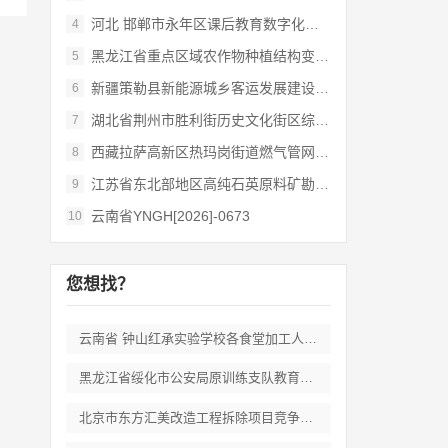
河北 邯郸市永年区课后教育数字化管理平台
4
黑龙江省重点区域农作物种植结构变化遥感
5
新疆策勒县新能源城乡客运发展建设项目
6
湖北省荆州市胜利街历史文化街区综合开发和
7
西藏拉萨高新区热玛岗街道燃气管网全覆盖延
8
江苏省东北部地区高纯石英原料矿勘查岩心钻
9
云南省YNGH[2026]-0673
10
您想找？
云南省 钟山红承实验学校各食堂加工人员劳
黑龙江省绥化市公安局原训练支队教育培训期
北京市东方汇美改造工程拆除项目竞争性磋商