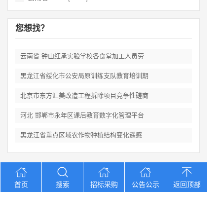
您想找？
云南省 钟山红承实验学校各食堂加工人员劳
黑龙江省绥化市公安局原训练支队教育培训期
北京市东方汇美改造工程拆除项目竞争性磋商
河北 邯郸市永年区课后教育数字化管理平台
黑龙江省重点区域农作物种植结构变化遥感
Copyright © 2012-2026 中招招标网 版权所有 网站备案号：
京
首页
搜索
招标采购
公告公示
返回顶部
ICP备2023026371号-2