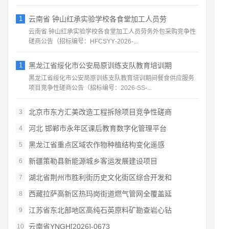
1
云南省 钟山红承实验学校各食堂加工人员劳
云南省 钟山红承实验学校各食堂加工人员劳务外包采购竞争性
磋商公告（招标编号：HFCSYY‑2026‑...
1
黑龙江省绥化市公安局原训练支队教育培训期
黑龙江省绥化市公安局原训练支队教育培训期间餐食供应服务
项目竞争性磋商公告（招标编号：2026‑SS‑...
北京市东方汇美改造工程拆除项目竞争性磋商
3
河北 邯郸市永年区课后教育数字化管理平台
4
黑龙江省重点区域农作物种植结构变化遥感
5
新疆策勒县新能源城乡客运发展建设项目
6
湖北省荆州市胜利街历史文化街区综合开发和
7
西藏拉萨高新区热玛岗街道燃气管网全覆盖延
8
江苏省东北部地区高纯石英原料矿勘查岩心钻
9
云南省YNGH[2026]-0673
10