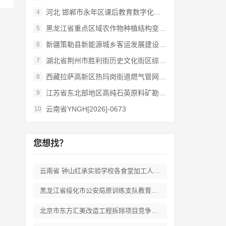
河北 邯郸市永年区课后教育数字化管理平台
4
黑龙江省重点区域农作物种植结构变化遥感
5
新疆策勒县新能源城乡客运发展建设项目
6
湖北省荆州市胜利街历史文化街区综合开发和
7
西藏拉萨高新区热玛岗街道燃气管网全覆盖延
8
江苏省东北部地区高纯石英原料矿勘查岩心钻
9
云南省YNGH[2026]-0673
10
您想找？
云南省 钟山红承实验学校各食堂加工人员劳
黑龙江省绥化市公安局原训练支队教育培训期
北京市东方汇美改造工程拆除项目竞争性磋商