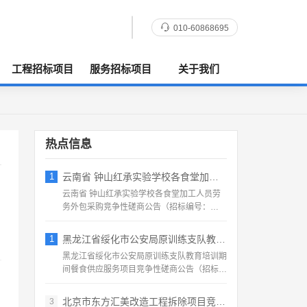
010-60868695
工程招标项目
服务招标项目
关于我们
热点信息
1
云南省 钟山红承实验学校各食堂加工人员劳
云南省 钟山红承实验学校各食堂加工人员劳
务外包采购竞争性磋商公告（招标编号：
HFCSYY‑2026‑...
1
黑龙江省绥化市公安局原训练支队教育培训期
黑龙江省绥化市公安局原训练支队教育培训期
间餐食供应服务项目竞争性磋商公告（招标编
号：2026‑SS‑...
北京市东方汇美改造工程拆除项目竞争性磋商
3