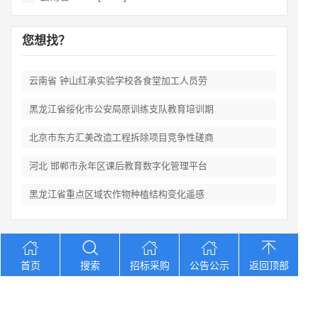
您想找？
云南省 钟山红承实验学校各食堂加工人员劳
黑龙江省绥化市公安局原训练支队教育培训期
北京市东方汇美改造工程拆除项目竞争性磋商
河北 邯郸市永年区课后教育数字化管理平台
黑龙江省重点区域农作物种植结构变化遥感
Copyright © 2012-2026 中招招标网 版权所有 网站备案号：
京
首页
搜索
招标采购
公告公示
返回顶部
ICP备2023026371号-2