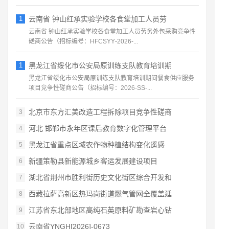
1
云南省 钟山红承实验学校各食堂加工人员劳
云南省 钟山红承实验学校各食堂加工人员劳务外包采购竞争性
磋商公告（招标编号：HFCSYY‑2026‑...
1
黑龙江省绥化市公安局原训练支队教育培训期
黑龙江省绥化市公安局原训练支队教育培训期间餐食供应服务
项目竞争性磋商公告（招标编号：2026‑SS‑...
北京市东方汇美改造工程拆除项目竞争性磋商
3
河北 邯郸市永年区课后教育数字化管理平台
4
黑龙江省重点区域农作物种植结构变化遥感
5
新疆策勒县新能源城乡客运发展建设项目
6
湖北省荆州市胜利街历史文化街区综合开发和
7
西藏拉萨高新区热玛岗街道燃气管网全覆盖延
8
江苏省东北部地区高纯石英原料矿勘查岩心钻
9
云南省YNGH[2026]-0673
10