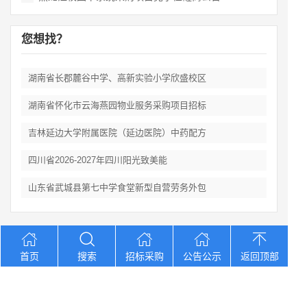
您想找？
湖南省长郡麓谷中学、高新实验小学欣盛校区
湖南省怀化市云海燕园物业服务采购项目招标
吉林延边大学附属医院（延边医院）中药配方
四川省2026‑2027年四川阳光致美能
山东省武城县第七中学食堂新型自营劳务外包
Copyright © 2012-2026 中招招标网 版权所有 网站备案号：
京
首页
搜索
招标采购
公告公示
返回顶部
ICP备2023026371号-2