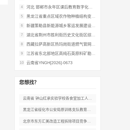
河北 邯郸市永年区课后教育数字化管理平台
4
黑龙江省重点区域农作物种植结构变化遥感
5
新疆策勒县新能源城乡客运发展建设项目
6
湖北省荆州市胜利街历史文化街区综合开发和
7
西藏拉萨高新区热玛岗街道燃气管网全覆盖延
8
江苏省东北部地区高纯石英原料矿勘查岩心钻
9
云南省YNGH[2026]-0673
10
您想找？
云南省 钟山红承实验学校各食堂加工人员劳
黑龙江省绥化市公安局原训练支队教育培训期
北京市东方汇美改造工程拆除项目竞争性磋商