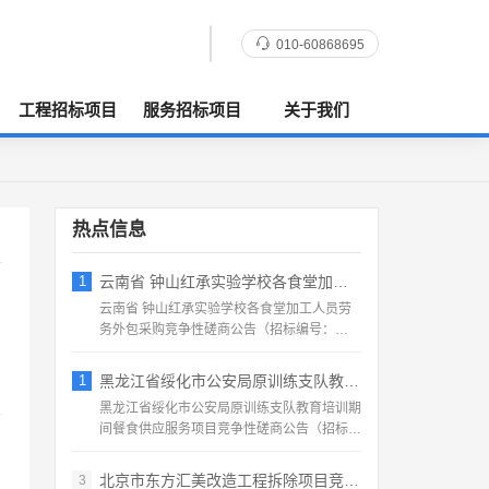
010-60868695
工程招标项目
服务招标项目
关于我们
热点信息
1
云南省 钟山红承实验学校各食堂加工人员劳
云南省 钟山红承实验学校各食堂加工人员劳
务外包采购竞争性磋商公告（招标编号：
HFCSYY‑2026‑...
1
黑龙江省绥化市公安局原训练支队教育培训期
黑龙江省绥化市公安局原训练支队教育培训期
间餐食供应服务项目竞争性磋商公告（招标编
号：2026‑SS‑...
北京市东方汇美改造工程拆除项目竞争性磋商
3