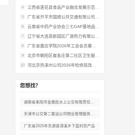
江西省莲花县食品产业融合发展示范基地项目
4
广东省开平市国顺公共交通有限公司2026
5
云南省中药产业协会三七GAP基地品牌信任
6
辽宁省大连高新园区广源热力有限公司202
7
广东省嘉应学院2026年工会会员春秋游活
8
北京市朝阳区崔各庄第二社区卫生服务中心职
9
河北京热涿州公司2026年检修技改项目-
10
您想找？
湖南省耒阳市金惠民水上公交有限责任公司客
天津市公交第二客运公司物业管理服务选择外
广东省2025年东源县漳溪乡下蓝村农产品