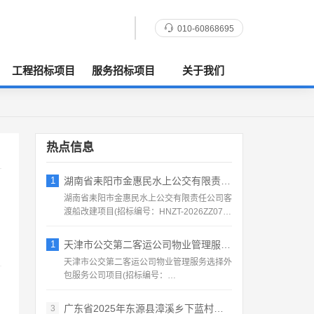
010-60868695
工程招标项目
服务招标项目
关于我们
热点信息
1
湖南省耒阳市金惠民水上公交有限责任公司客
湖南省耒阳市金惠民水上公交有限责任公司客
渡船改建项目(招标编号：HNZT-2026ZZ076)
项目所...
1
天津市公交第二客运公司物业管理服务选择外
天津市公交第二客运公司物业管理服务选择外
包服务公司项目(招标编号：
BJSJ202608201)项目所...
广东省2025年东源县漳溪乡下蓝村农产品
3