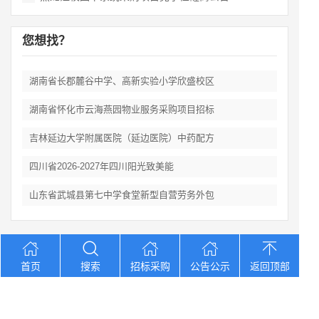
您想找？
湖南省长郡麓谷中学、高新实验小学欣盛校区
湖南省怀化市云海燕园物业服务采购项目招标
吉林延边大学附属医院（延边医院）中药配方
四川省2026‑2027年四川阳光致美能
山东省武城县第七中学食堂新型自营劳务外包
Copyright © 2012-2026 中招招标网 版权所有 网站备案号：
京
首页
搜索
招标采购
公告公示
返回顶部
ICP备2023026371号-2