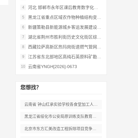
河北 邯郸市永年区课后教育数字化管理平台
4
黑龙江省重点区域农作物种植结构变化遥感
5
新疆策勒县新能源城乡客运发展建设项目
6
湖北省荆州市胜利街历史文化街区综合开发和
7
西藏拉萨高新区热玛岗街道燃气管网全覆盖延
8
江苏省东北部地区高纯石英原料矿勘查岩心钻
9
云南省YNGH[2026]-0673
10
您想找？
云南省 钟山红承实验学校各食堂加工人员劳
黑龙江省绥化市公安局原训练支队教育培训期
北京市东方汇美改造工程拆除项目竞争性磋商