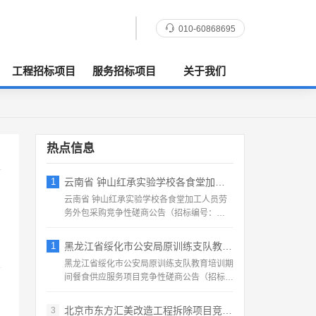
010-60868695
工程招标项目
服务招标项目
关于我们
热点信息
1
云南省 钟山红承实验学校各食堂加工人员劳
云南省 钟山红承实验学校各食堂加工人员劳
务外包采购竞争性磋商公告（招标编号：
HFCSYY‑2026‑...
1
黑龙江省绥化市公安局原训练支队教育培训期
黑龙江省绥化市公安局原训练支队教育培训期
间餐食供应服务项目竞争性磋商公告（招标编
号：2026‑SS‑...
北京市东方汇美改造工程拆除项目竞争性磋商
3