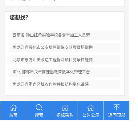
您想找？
云南省 钟山红承实验学校各食堂加工人员劳
黑龙江省绥化市公安局原训练支队教育培训期
北京市东方汇美改造工程拆除项目竞争性磋商
河北 邯郸市永年区课后教育数字化管理平台
黑龙江省重点区域农作物种植结构变化遥感
Copyright © 2012-2026 中招招标网 版权所有 网站备案号：
京
首页
搜索
招标采购
公告公示
返回顶部
ICP备2023026371号-2