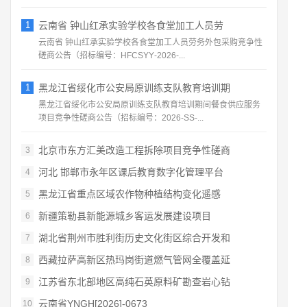
1
云南省 钟山红承实验学校各食堂加工人员劳
云南省 钟山红承实验学校各食堂加工人员劳务外包采购竞争性
磋商公告（招标编号：HFCSYY‑2026‑...
1
黑龙江省绥化市公安局原训练支队教育培训期
黑龙江省绥化市公安局原训练支队教育培训期间餐食供应服务
项目竞争性磋商公告（招标编号：2026‑SS‑...
北京市东方汇美改造工程拆除项目竞争性磋商
3
河北 邯郸市永年区课后教育数字化管理平台
4
黑龙江省重点区域农作物种植结构变化遥感
5
新疆策勒县新能源城乡客运发展建设项目
6
湖北省荆州市胜利街历史文化街区综合开发和
7
西藏拉萨高新区热玛岗街道燃气管网全覆盖延
8
江苏省东北部地区高纯石英原料矿勘查岩心钻
9
云南省YNGH[2026]-0673
10