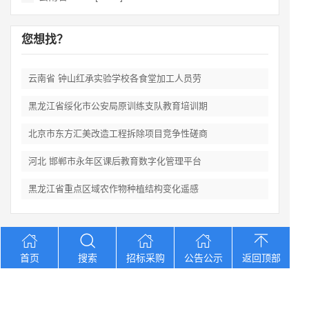
您想找？
云南省 钟山红承实验学校各食堂加工人员劳
黑龙江省绥化市公安局原训练支队教育培训期
北京市东方汇美改造工程拆除项目竞争性磋商
河北 邯郸市永年区课后教育数字化管理平台
黑龙江省重点区域农作物种植结构变化遥感
Copyright © 2012-2026 中招招标网 版权所有 网站备案号：
京
首页
搜索
招标采购
公告公示
返回顶部
ICP备2023026371号-2