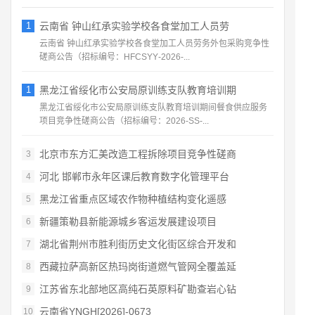
1
云南省 钟山红承实验学校各食堂加工人员劳
云南省 钟山红承实验学校各食堂加工人员劳务外包采购竞争性
磋商公告（招标编号：HFCSYY‑2026‑...
1
黑龙江省绥化市公安局原训练支队教育培训期
黑龙江省绥化市公安局原训练支队教育培训期间餐食供应服务
项目竞争性磋商公告（招标编号：2026‑SS‑...
北京市东方汇美改造工程拆除项目竞争性磋商
3
河北 邯郸市永年区课后教育数字化管理平台
4
黑龙江省重点区域农作物种植结构变化遥感
5
新疆策勒县新能源城乡客运发展建设项目
6
湖北省荆州市胜利街历史文化街区综合开发和
7
西藏拉萨高新区热玛岗街道燃气管网全覆盖延
8
江苏省东北部地区高纯石英原料矿勘查岩心钻
9
云南省YNGH[2026]-0673
10