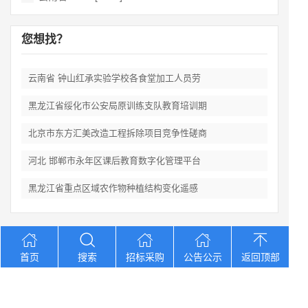
您想找？
云南省 钟山红承实验学校各食堂加工人员劳
黑龙江省绥化市公安局原训练支队教育培训期
北京市东方汇美改造工程拆除项目竞争性磋商
河北 邯郸市永年区课后教育数字化管理平台
黑龙江省重点区域农作物种植结构变化遥感
Copyright © 2012-2026 中招招标网 版权所有 网站备案号：
京
首页
搜索
招标采购
公告公示
返回顶部
ICP备2023026371号-2