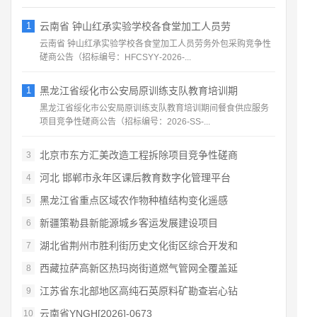
1
云南省 钟山红承实验学校各食堂加工人员劳
云南省 钟山红承实验学校各食堂加工人员劳务外包采购竞争性
磋商公告（招标编号：HFCSYY‑2026‑...
1
黑龙江省绥化市公安局原训练支队教育培训期
黑龙江省绥化市公安局原训练支队教育培训期间餐食供应服务
项目竞争性磋商公告（招标编号：2026‑SS‑...
北京市东方汇美改造工程拆除项目竞争性磋商
3
河北 邯郸市永年区课后教育数字化管理平台
4
黑龙江省重点区域农作物种植结构变化遥感
5
新疆策勒县新能源城乡客运发展建设项目
6
湖北省荆州市胜利街历史文化街区综合开发和
7
西藏拉萨高新区热玛岗街道燃气管网全覆盖延
8
江苏省东北部地区高纯石英原料矿勘查岩心钻
9
云南省YNGH[2026]-0673
10