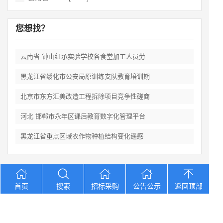
您想找？
云南省 钟山红承实验学校各食堂加工人员劳
黑龙江省绥化市公安局原训练支队教育培训期
北京市东方汇美改造工程拆除项目竞争性磋商
河北 邯郸市永年区课后教育数字化管理平台
黑龙江省重点区域农作物种植结构变化遥感
Copyright © 2012-2026 中招招标网 版权所有 网站备案号：
京
首页
搜索
招标采购
公告公示
返回顶部
ICP备2023026371号-2