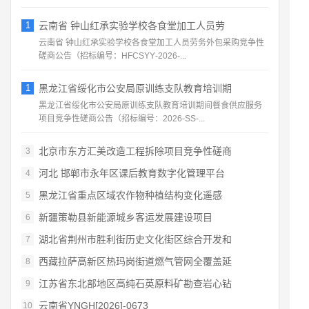
1
云南省 钟山红承实验学校各食堂加工人员劳
云南省 钟山红承实验学校各食堂加工人员劳务外包采购竞争性
磋商公告（招标编号：HFCSYY‑2026‑...
1
黑龙江省绥化市公安局原训练支队教育培训期
黑龙江省绥化市公安局原训练支队教育培训期间餐食供应服务
项目竞争性磋商公告（招标编号：2026‑SS‑...
北京市东方汇美改造工程拆除项目竞争性磋商
3
河北 邯郸市永年区课后教育数字化管理平台
4
黑龙江省重点区域农作物种植结构变化遥感
5
新疆策勒县新能源城乡客运发展建设项目
6
湖北省荆州市胜利街历史文化街区综合开发和
7
西藏拉萨高新区热玛岗街道燃气管网全覆盖延
8
江苏省东北部地区高纯石英原料矿勘查岩心钻
9
云南省YNGH[2026]-0673
10