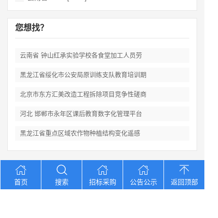
您想找？
云南省 钟山红承实验学校各食堂加工人员劳
黑龙江省绥化市公安局原训练支队教育培训期
北京市东方汇美改造工程拆除项目竞争性磋商
河北 邯郸市永年区课后教育数字化管理平台
黑龙江省重点区域农作物种植结构变化遥感
Copyright © 2012-2026 中招招标网 版权所有 网站备案号：
京
首页
搜索
招标采购
公告公示
返回顶部
ICP备2023026371号-2