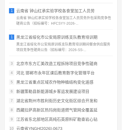
1
云南省 钟山红承实验学校各食堂加工人员劳
云南省 钟山红承实验学校各食堂加工人员劳务外包采购竞争性
磋商公告（招标编号：HFCSYY‑2026‑...
1
黑龙江省绥化市公安局原训练支队教育培训期
黑龙江省绥化市公安局原训练支队教育培训期间餐食供应服务
项目竞争性磋商公告（招标编号：2026‑SS‑...
北京市东方汇美改造工程拆除项目竞争性磋商
3
河北 邯郸市永年区课后教育数字化管理平台
4
黑龙江省重点区域农作物种植结构变化遥感
5
新疆策勒县新能源城乡客运发展建设项目
6
湖北省荆州市胜利街历史文化街区综合开发和
7
西藏拉萨高新区热玛岗街道燃气管网全覆盖延
8
江苏省东北部地区高纯石英原料矿勘查岩心钻
9
云南省YNGH[2026]-0673
10