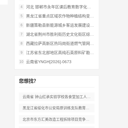
河北 邯郸市永年区课后教育数字化管理平台
4
黑龙江省重点区域农作物种植结构变化遥感
5
新疆策勒县新能源城乡客运发展建设项目
6
湖北省荆州市胜利街历史文化街区综合开发和
7
西藏拉萨高新区热玛岗街道燃气管网全覆盖延
8
江苏省东北部地区高纯石英原料矿勘查岩心钻
9
云南省YNGH[2026]-0673
10
您想找？
云南省 钟山红承实验学校各食堂加工人员劳
黑龙江省绥化市公安局原训练支队教育培训期
北京市东方汇美改造工程拆除项目竞争性磋商