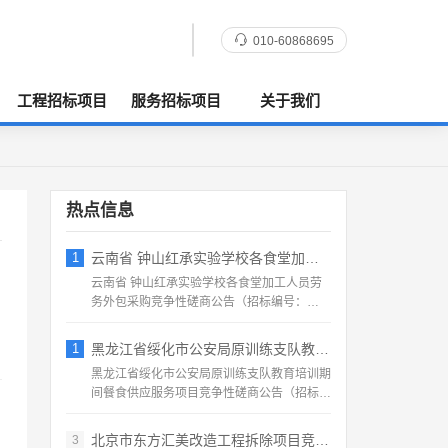
010-60868695
工程招标项目
服务招标项目
关于我们
热点信息
1
云南省 钟山红承实验学校各食堂加工人员劳
云南省 钟山红承实验学校各食堂加工人员劳
务外包采购竞争性磋商公告（招标编号：
HFCSYY‑2026‑...
1
黑龙江省绥化市公安局原训练支队教育培训期
黑龙江省绥化市公安局原训练支队教育培训期
间餐食供应服务项目竞争性磋商公告（招标编
号：2026‑SS‑...
北京市东方汇美改造工程拆除项目竞争性磋商
3