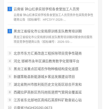
1
云南省 钟山红承实验学校各食堂加工人员劳
云南省 钟山红承实验学校各食堂加工人员劳务外包采购竞争性
磋商公告（招标编号：HFCSYY‑2026‑...
1
黑龙江省绥化市公安局原训练支队教育培训期
黑龙江省绥化市公安局原训练支队教育培训期间餐食供应服务
项目竞争性磋商公告（招标编号：2026‑SS‑...
北京市东方汇美改造工程拆除项目竞争性磋商
3
河北 邯郸市永年区课后教育数字化管理平台
4
黑龙江省重点区域农作物种植结构变化遥感
5
新疆策勒县新能源城乡客运发展建设项目
6
湖北省荆州市胜利街历史文化街区综合开发和
7
西藏拉萨高新区热玛岗街道燃气管网全覆盖延
8
江苏省东北部地区高纯石英原料矿勘查岩心钻
9
云南省YNGH[2026]-0673
10