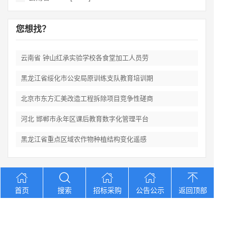
您想找？
云南省 钟山红承实验学校各食堂加工人员劳
黑龙江省绥化市公安局原训练支队教育培训期
北京市东方汇美改造工程拆除项目竞争性磋商
河北 邯郸市永年区课后教育数字化管理平台
黑龙江省重点区域农作物种植结构变化遥感
Copyright © 2012-2026 中招招标网 版权所有 网站备案号：
京
首页
搜索
招标采购
公告公示
返回顶部
ICP备2023026371号-2