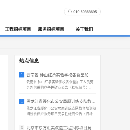
010-60868695
工程招标项目
服务招标项目
关于我们
热点信息
1
云南省 钟山红承实验学校各食堂加工人员劳
云南省 钟山红承实验学校各食堂加工人员劳
务外包采购竞争性磋商公告（招标编号：
HFCSYY‑2026‑...
1
黑龙江省绥化市公安局原训练支队教育培训期
黑龙江省绥化市公安局原训练支队教育培训期
间餐食供应服务项目竞争性磋商公告（招标编
号：2026‑SS‑...
北京市东方汇美改造工程拆除项目竞争性磋商
3