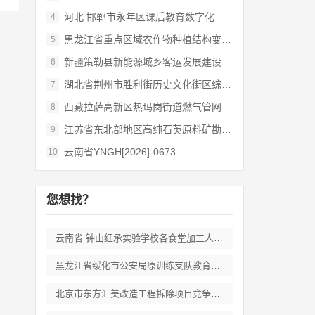
河北 邯郸市永年区课后教育数字化管理平台
4
黑龙江省重点区域农作物种植结构变化遥感
5
新疆策勒县新能源城乡客运发展建设项目
6
湖北省荆州市胜利街历史文化街区综合开发和
7
西藏拉萨高新区热玛岗街道燃气管网全覆盖延
8
江苏省东北部地区高纯石英原料矿勘查岩心钻
9
云南省YNGH[2026]-0673
10
您想找？
云南省 钟山红承实验学校各食堂加工人员劳
黑龙江省绥化市公安局原训练支队教育培训期
北京市东方汇美改造工程拆除项目竞争性磋商