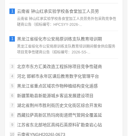
1
云南省 钟山红承实验学校各食堂加工人员劳
云南省 钟山红承实验学校各食堂加工人员劳务外包采购竞争性
磋商公告（招标编号：HFCSYY‑2026‑...
1
黑龙江省绥化市公安局原训练支队教育培训期
黑龙江省绥化市公安局原训练支队教育培训期间餐食供应服务
项目竞争性磋商公告（招标编号：2026‑SS‑...
北京市东方汇美改造工程拆除项目竞争性磋商
3
河北 邯郸市永年区课后教育数字化管理平台
4
黑龙江省重点区域农作物种植结构变化遥感
5
新疆策勒县新能源城乡客运发展建设项目
6
湖北省荆州市胜利街历史文化街区综合开发和
7
西藏拉萨高新区热玛岗街道燃气管网全覆盖延
8
江苏省东北部地区高纯石英原料矿勘查岩心钻
9
云南省YNGH[2026]-0673
10