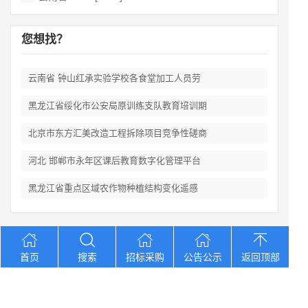
您想找？
云南省 钟山红承实验学校各食堂加工人员劳
黑龙江省绥化市公安局原训练支队教育培训期
北京市东方汇美改造工程拆除项目竞争性磋商
河北 邯郸市永年区课后教育数字化管理平台
黑龙江省重点区域农作物种植结构变化遥感
Copyright © 2012-2026 中招招标网 版权所有 网站备案号：
京
首页
搜索
招标采购
公告公示
返回顶部
ICP备2023026371号-2