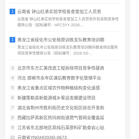
1
云南省 钟山红承实验学校各食堂加工人员劳
云南省 钟山红承实验学校各食堂加工人员劳务外包采购竞争性
磋商公告（招标编号：HFCSYY‑2026‑...
1
黑龙江省绥化市公安局原训练支队教育培训期
黑龙江省绥化市公安局原训练支队教育培训期间餐食供应服务
项目竞争性磋商公告（招标编号：2026‑SS‑...
北京市东方汇美改造工程拆除项目竞争性磋商
3
河北 邯郸市永年区课后教育数字化管理平台
4
黑龙江省重点区域农作物种植结构变化遥感
5
新疆策勒县新能源城乡客运发展建设项目
6
湖北省荆州市胜利街历史文化街区综合开发和
7
西藏拉萨高新区热玛岗街道燃气管网全覆盖延
8
江苏省东北部地区高纯石英原料矿勘查岩心钻
9
云南省YNGH[2026]-0673
10