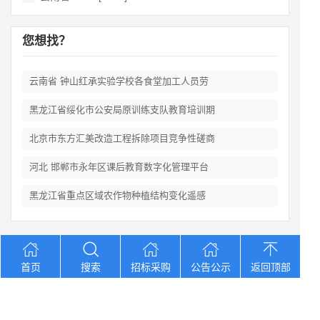
您想找？
云南省 钟山红承实验学校各食堂加工人员劳
黑龙江省绥化市公安局原训练支队教育培训期
北京市东方汇美改造工程拆除项目竞争性磋商
河北 邯郸市永年区课后教育数字化管理平台
黑龙江省重点区域农作物种植结构变化遥感
Copyright © 2012-2026 中招招标网 版权所有 网站备案号：
京
首页
搜索
招标采购
公告公示
返回顶部
ICP备2023026371号-2