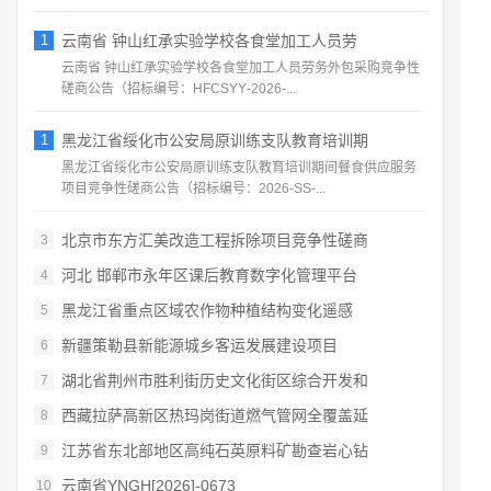
1
云南省 钟山红承实验学校各食堂加工人员劳
云南省 钟山红承实验学校各食堂加工人员劳务外包采购竞争性
磋商公告（招标编号：HFCSYY‑2026‑...
1
黑龙江省绥化市公安局原训练支队教育培训期
黑龙江省绥化市公安局原训练支队教育培训期间餐食供应服务
项目竞争性磋商公告（招标编号：2026‑SS‑...
北京市东方汇美改造工程拆除项目竞争性磋商
3
河北 邯郸市永年区课后教育数字化管理平台
4
黑龙江省重点区域农作物种植结构变化遥感
5
新疆策勒县新能源城乡客运发展建设项目
6
湖北省荆州市胜利街历史文化街区综合开发和
7
西藏拉萨高新区热玛岗街道燃气管网全覆盖延
8
江苏省东北部地区高纯石英原料矿勘查岩心钻
9
云南省YNGH[2026]-0673
10