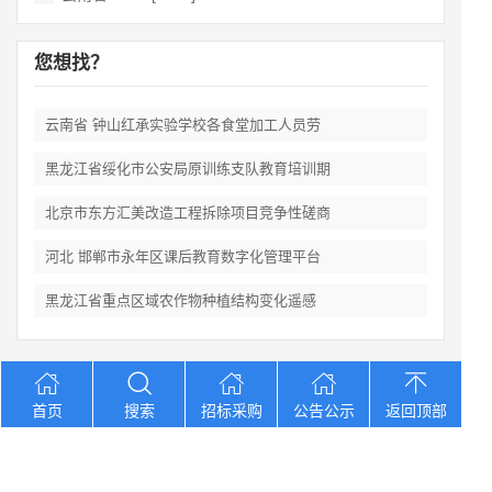
您想找？
云南省 钟山红承实验学校各食堂加工人员劳
黑龙江省绥化市公安局原训练支队教育培训期
北京市东方汇美改造工程拆除项目竞争性磋商
河北 邯郸市永年区课后教育数字化管理平台
黑龙江省重点区域农作物种植结构变化遥感
Copyright © 2012-2026 中招招标网 版权所有 网站备案号：
京
首页
搜索
招标采购
公告公示
返回顶部
ICP备2023026371号-2