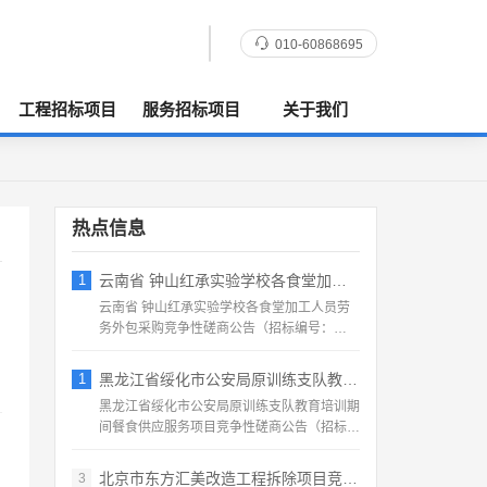
010-60868695
工程招标项目
服务招标项目
关于我们
热点信息
1
云南省 钟山红承实验学校各食堂加工人员劳
云南省 钟山红承实验学校各食堂加工人员劳
务外包采购竞争性磋商公告（招标编号：
HFCSYY‑2026‑...
1
黑龙江省绥化市公安局原训练支队教育培训期
黑龙江省绥化市公安局原训练支队教育培训期
间餐食供应服务项目竞争性磋商公告（招标编
号：2026‑SS‑...
北京市东方汇美改造工程拆除项目竞争性磋商
3