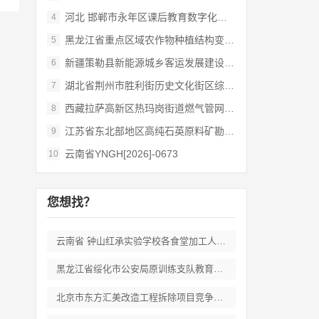
河北 邯郸市永年区课后教育数字化管理平台
4
黑龙江省重点区域农作物种植结构变化遥感
5
新疆策勒县新能源城乡客运发展建设项目
6
湖北省荆州市胜利街历史文化街区综合开发和
7
西藏拉萨高新区热玛岗街道燃气管网全覆盖延
8
江苏省东北部地区高纯石英原料矿勘查岩心钻
9
云南省YNGH[2026]-0673
10
您想找？
云南省 钟山红承实验学校各食堂加工人员劳
黑龙江省绥化市公安局原训练支队教育培训期
北京市东方汇美改造工程拆除项目竞争性磋商