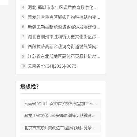
河北 邯郸市永年区课后教育数字化管理平台
4
黑龙江省重点区域农作物种植结构变化遥感
5
新疆策勒县新能源城乡客运发展建设项目
6
湖北省荆州市胜利街历史文化街区综合开发和
7
西藏拉萨高新区热玛岗街道燃气管网全覆盖延
8
江苏省东北部地区高纯石英原料矿勘查岩心钻
9
云南省YNGH[2026]-0673
10
您想找？
云南省 钟山红承实验学校各食堂加工人员劳
黑龙江省绥化市公安局原训练支队教育培训期
北京市东方汇美改造工程拆除项目竞争性磋商