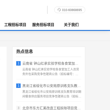
010-60868695
工程招标项目
服务招标项目
关于我们
热点信息
1
云南省 钟山红承实验学校各食堂加工人员劳
云南省 钟山红承实验学校各食堂加工人员劳
务外包采购竞争性磋商公告（招标编号：
HFCSYY‑2026‑...
1
黑龙江省绥化市公安局原训练支队教育培训期
黑龙江省绥化市公安局原训练支队教育培训期
间餐食供应服务项目竞争性磋商公告（招标编
号：2026‑SS‑...
北京市东方汇美改造工程拆除项目竞争性磋商
3