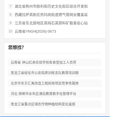
湖北省荆州市胜利街历史文化街区综合开发和
7
西藏拉萨高新区热玛岗街道燃气管网全覆盖延
8
江苏省东北部地区高纯石英原料矿勘查岩心钻
9
云南省YNGH[2026]-0673
10
您想找？
云南省 钟山红承实验学校各食堂加工人员劳
黑龙江省绥化市公安局原训练支队教育培训期
北京市东方汇美改造工程拆除项目竞争性磋商
河北 邯郸市永年区课后教育数字化管理平台
黑龙江省重点区域农作物种植结构变化遥感