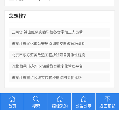
您想找？
云南省 钟山红承实验学校各食堂加工人员劳
黑龙江省绥化市公安局原训练支队教育培训期
北京市东方汇美改造工程拆除项目竞争性磋商
河北 邯郸市永年区课后教育数字化管理平台
黑龙江省重点区域农作物种植结构变化遥感
Copyright © 2012-2026 中招招标网 版权所有 网站备案号：
京
首页
搜索
招标采购
公告公示
返回顶部
ICP备2023026371号-2