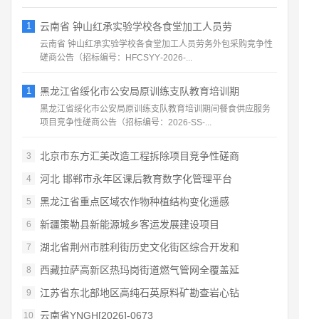
1
云南省 钟山红承实验学校各食堂加工人员劳
云南省 钟山红承实验学校各食堂加工人员劳务外包采购竞争性
磋商公告（招标编号：HFCSYY‑2026‑...
1
黑龙江省绥化市公安局原训练支队教育培训期
黑龙江省绥化市公安局原训练支队教育培训期间餐食供应服务
项目竞争性磋商公告（招标编号：2026‑SS‑...
北京市东方汇美改造工程拆除项目竞争性磋商
3
河北 邯郸市永年区课后教育数字化管理平台
4
黑龙江省重点区域农作物种植结构变化遥感
5
新疆策勒县新能源城乡客运发展建设项目
6
湖北省荆州市胜利街历史文化街区综合开发和
7
西藏拉萨高新区热玛岗街道燃气管网全覆盖延
8
江苏省东北部地区高纯石英原料矿勘查岩心钻
9
云南省YNGH[2026]-0673
10