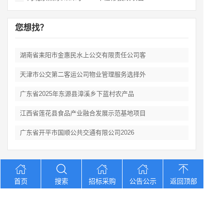
您想找？
湖南省耒阳市金惠民水上公交有限责任公司客
天津市公交第二客运公司物业管理服务选择外
广东省2025年东源县漳溪乡下蓝村农产品
江西省莲花县食品产业融合发展示范基地项目
广东省开平市国顺公共交通有限公司2026
Copyright © 2012-2026 中招招标网 版权所有 网站备案号：
京
首页
搜索
招标采购
公告公示
返回顶部
ICP备2023026371号-2