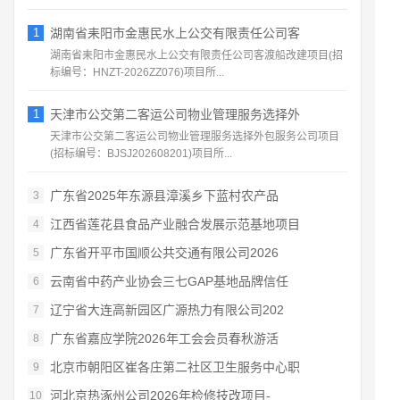
1
湖南省耒阳市金惠民水上公交有限责任公司客
湖南省耒阳市金惠民水上公交有限责任公司客渡船改建项目(招
标编号：HNZT-2026ZZ076)项目所...
1
天津市公交第二客运公司物业管理服务选择外
天津市公交第二客运公司物业管理服务选择外包服务公司项目
(招标编号：BJSJ202608201)项目所...
广东省2025年东源县漳溪乡下蓝村农产品
3
江西省莲花县食品产业融合发展示范基地项目
4
广东省开平市国顺公共交通有限公司2026
5
云南省中药产业协会三七GAP基地品牌信任
6
辽宁省大连高新园区广源热力有限公司202
7
广东省嘉应学院2026年工会会员春秋游活
8
北京市朝阳区崔各庄第二社区卫生服务中心职
9
河北京热涿州公司2026年检修技改项目-
10