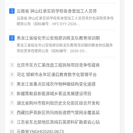
1
云南省 钟山红承实验学校各食堂加工人员劳
云南省 钟山红承实验学校各食堂加工人员劳务外包采购竞争性
磋商公告（招标编号：HFCSYY‑2026‑...
1
黑龙江省绥化市公安局原训练支队教育培训期
黑龙江省绥化市公安局原训练支队教育培训期间餐食供应服务
项目竞争性磋商公告（招标编号：2026‑SS‑...
北京市东方汇美改造工程拆除项目竞争性磋商
3
河北 邯郸市永年区课后教育数字化管理平台
4
黑龙江省重点区域农作物种植结构变化遥感
5
新疆策勒县新能源城乡客运发展建设项目
6
湖北省荆州市胜利街历史文化街区综合开发和
7
西藏拉萨高新区热玛岗街道燃气管网全覆盖延
8
江苏省东北部地区高纯石英原料矿勘查岩心钻
9
云南省YNGH[2026]-0673
10