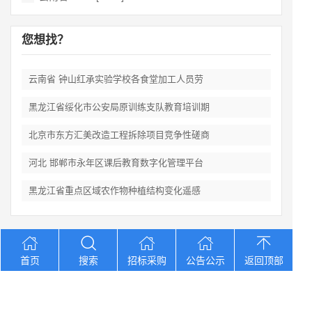
您想找？
云南省 钟山红承实验学校各食堂加工人员劳
黑龙江省绥化市公安局原训练支队教育培训期
北京市东方汇美改造工程拆除项目竞争性磋商
河北 邯郸市永年区课后教育数字化管理平台
黑龙江省重点区域农作物种植结构变化遥感
Copyright © 2012-2026 中招招标网 版权所有 网站备案号：
京
首页
搜索
招标采购
公告公示
返回顶部
ICP备2023026371号-2