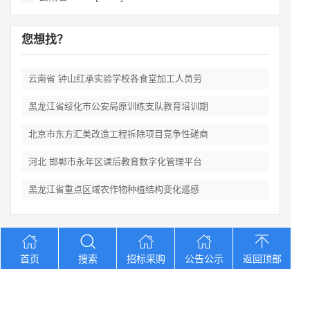
您想找？
云南省 钟山红承实验学校各食堂加工人员劳
黑龙江省绥化市公安局原训练支队教育培训期
北京市东方汇美改造工程拆除项目竞争性磋商
河北 邯郸市永年区课后教育数字化管理平台
黑龙江省重点区域农作物种植结构变化遥感
Copyright © 2012-2026 中招招标网 版权所有 网站备案号：
京
首页
搜索
招标采购
公告公示
返回顶部
ICP备2023026371号-2