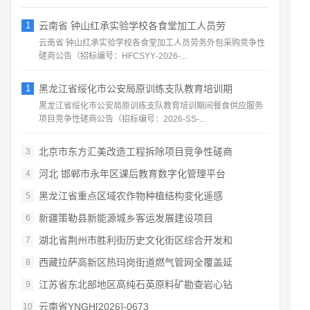
1
云南省 钟山红承实验学校各食堂加工人员劳
云南省 钟山红承实验学校各食堂加工人员劳务外包采购竞争性
磋商公告（招标编号：HFCSYY‑2026‑...
1
黑龙江省绥化市公安局原训练支队教育培训期
黑龙江省绥化市公安局原训练支队教育培训期间餐食供应服务
项目竞争性磋商公告（招标编号：2026‑SS‑...
北京市东方汇美改造工程拆除项目竞争性磋商
3
河北 邯郸市永年区课后教育数字化管理平台
4
黑龙江省重点区域农作物种植结构变化遥感
5
新疆策勒县新能源城乡客运发展建设项目
6
湖北省荆州市胜利街历史文化街区综合开发和
7
西藏拉萨高新区热玛岗街道燃气管网全覆盖延
8
江苏省东北部地区高纯石英原料矿勘查岩心钻
9
云南省YNGH[2026]-0673
10