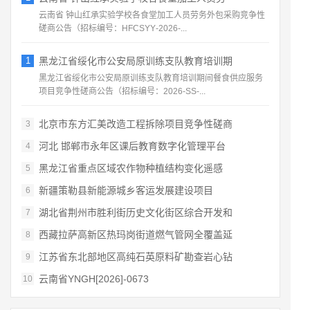
云南省 钟山红承实验学校各食堂加工人员劳务外包采购竞争性
磋商公告（招标编号：HFCSYY‑2026‑...
1
黑龙江省绥化市公安局原训练支队教育培训期
黑龙江省绥化市公安局原训练支队教育培训期间餐食供应服务
项目竞争性磋商公告（招标编号：2026‑SS‑...
北京市东方汇美改造工程拆除项目竞争性磋商
3
河北 邯郸市永年区课后教育数字化管理平台
4
黑龙江省重点区域农作物种植结构变化遥感
5
新疆策勒县新能源城乡客运发展建设项目
6
湖北省荆州市胜利街历史文化街区综合开发和
7
西藏拉萨高新区热玛岗街道燃气管网全覆盖延
8
江苏省东北部地区高纯石英原料矿勘查岩心钻
9
云南省YNGH[2026]-0673
10