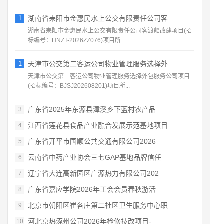
1
湖南省耒阳市金惠民水上公交有限责任公司客
湖南省耒阳市金惠民水上公交有限责任公司客渡船改建项目(招
标编号：HNZT-2026ZZ076)项目所...
1
天津市公交第二客运公司物业管理服务选择外
天津市公交第二客运公司物业管理服务选择外包服务公司项目
(招标编号：BJSJ202608201)项目所...
广东省2025年东源县漳溪乡下蓝村农产品
3
江西省莲花县食品产业融合发展示范基地项目
4
广东省开平市国顺公共交通有限公司2026
5
云南省中药产业协会三七GAP基地品牌信任
6
辽宁省大连高新园区广源热力有限公司202
7
广东省嘉应学院2026年工会会员春秋游活
8
北京市朝阳区崔各庄第二社区卫生服务中心职
9
河北京热涿州公司2026年检修技改项目-
10