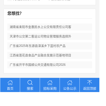
您想找？
湖南省耒阳市金惠民水上公交有限责任公司客
天津市公交第二客运公司物业管理服务选择外
广东省2025年东源县漳溪乡下蓝村农产品
江西省莲花县食品产业融合发展示范基地项目
广东省开平市国顺公共交通有限公司2026
Copyright © 2012-2026 中招招标网 版权所有 网站备案号：
京
首页
搜索
招标采购
公告公示
返回顶部
ICP备2023026371号-2