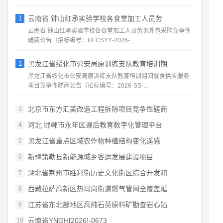
1
云南省 钟山红承实验学校各食堂加工人员劳
云南省 钟山红承实验学校各食堂加工人员劳务外包采购竞争性
磋商公告（招标编号：HFCSYY‑2026‑...
1
黑龙江省绥化市公安局原训练支队教育培训期
黑龙江省绥化市公安局原训练支队教育培训期间餐食供应服务
项目竞争性磋商公告（招标编号：2026‑SS‑...
北京市东方汇美改造工程拆除项目竞争性磋商
3
河北 邯郸市永年区课后教育数字化管理平台
4
黑龙江省重点区域农作物种植结构变化遥感
5
新疆策勒县新能源城乡客运发展建设项目
6
湖北省荆州市胜利街历史文化街区综合开发和
7
西藏拉萨高新区热玛岗街道燃气管网全覆盖延
8
江苏省东北部地区高纯石英原料矿勘查岩心钻
9
云南省YNGH[2026]-0673
10