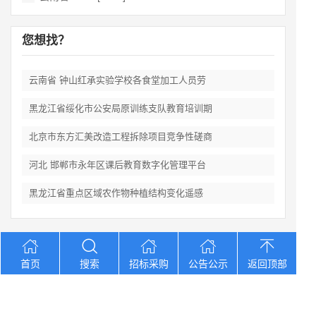
您想找？
云南省 钟山红承实验学校各食堂加工人员劳
黑龙江省绥化市公安局原训练支队教育培训期
北京市东方汇美改造工程拆除项目竞争性磋商
河北 邯郸市永年区课后教育数字化管理平台
黑龙江省重点区域农作物种植结构变化遥感
Copyright © 2012-2026 中招招标网 版权所有 网站备案号：
京
首页
搜索
招标采购
公告公示
返回顶部
ICP备2023026371号-2