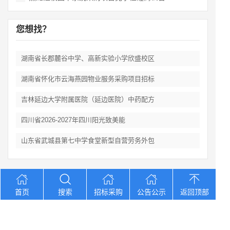
您想找？
湖南省长郡麓谷中学、高新实验小学欣盛校区
湖南省怀化市云海燕园物业服务采购项目招标
吉林延边大学附属医院（延边医院）中药配方
四川省2026‑2027年四川阳光致美能
山东省武城县第七中学食堂新型自营劳务外包
Copyright © 2012-2026 中招招标网 版权所有 网站备案号：
京
首页
搜索
招标采购
公告公示
返回顶部
ICP备2023026371号-2