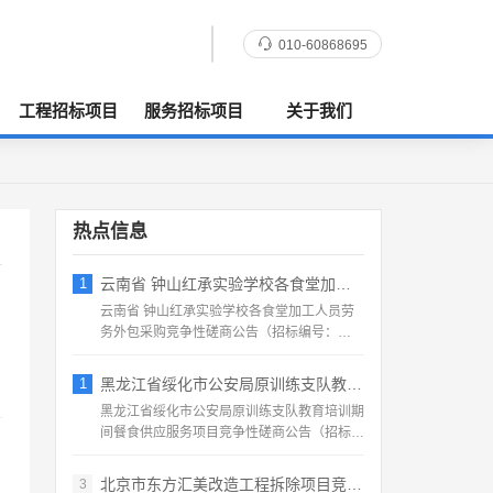
010-60868695
工程招标项目
服务招标项目
关于我们
热点信息
1
云南省 钟山红承实验学校各食堂加工人员劳
云南省 钟山红承实验学校各食堂加工人员劳
务外包采购竞争性磋商公告（招标编号：
HFCSYY‑2026‑...
1
黑龙江省绥化市公安局原训练支队教育培训期
黑龙江省绥化市公安局原训练支队教育培训期
间餐食供应服务项目竞争性磋商公告（招标编
号：2026‑SS‑...
北京市东方汇美改造工程拆除项目竞争性磋商
3