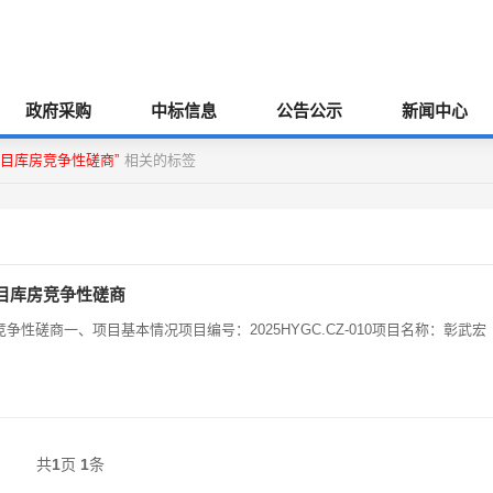
政府采购
中标信息
公告公示
新闻中心
目库房竞争性磋商”
相关的标签
目库房竞争性磋商
磋商一、项目基本情况项目编号：2025HYGC.CZ-010项目名称：彰武宏
共
1
页
1
条