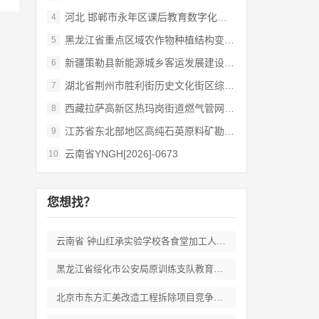
河北 邯郸市永年区课后教育数字化管理平台
4
黑龙江省重点区域农作物种植结构变化遥感
5
新疆策勒县新能源城乡客运发展建设项目
6
湖北省荆州市胜利街历史文化街区综合开发和
7
西藏拉萨高新区热玛岗街道燃气管网全覆盖延
8
江苏省东北部地区高纯石英原料矿勘查岩心钻
9
云南省YNGH[2026]-0673
10
您想找？
云南省 钟山红承实验学校各食堂加工人员劳
黑龙江省绥化市公安局原训练支队教育培训期
北京市东方汇美改造工程拆除项目竞争性磋商