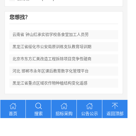
您想找？
云南省 钟山红承实验学校各食堂加工人员劳
黑龙江省绥化市公安局原训练支队教育培训期
北京市东方汇美改造工程拆除项目竞争性磋商
河北 邯郸市永年区课后教育数字化管理平台
黑龙江省重点区域农作物种植结构变化遥感
Copyright © 2012-2026 中招招标网 版权所有 网站备案号：
京
首页
搜索
招标采购
公告公示
返回顶部
ICP备2023026371号-2