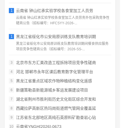
1
云南省 钟山红承实验学校各食堂加工人员劳
云南省 钟山红承实验学校各食堂加工人员劳务外包采购竞争性
磋商公告（招标编号：HFCSYY‑2026‑...
1
黑龙江省绥化市公安局原训练支队教育培训期
黑龙江省绥化市公安局原训练支队教育培训期间餐食供应服务
项目竞争性磋商公告（招标编号：2026‑SS‑...
北京市东方汇美改造工程拆除项目竞争性磋商
3
河北 邯郸市永年区课后教育数字化管理平台
4
黑龙江省重点区域农作物种植结构变化遥感
5
新疆策勒县新能源城乡客运发展建设项目
6
湖北省荆州市胜利街历史文化街区综合开发和
7
西藏拉萨高新区热玛岗街道燃气管网全覆盖延
8
江苏省东北部地区高纯石英原料矿勘查岩心钻
9
云南省YNGH[2026]-0673
10