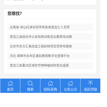
您想找？
云南省 钟山红承实验学校各食堂加工人员劳
黑龙江省绥化市公安局原训练支队教育培训期
北京市东方汇美改造工程拆除项目竞争性磋商
河北 邯郸市永年区课后教育数字化管理平台
黑龙江省重点区域农作物种植结构变化遥感
Copyright © 2012-2026 中招招标网 版权所有 网站备案号：
京
首页
搜索
招标采购
公告公示
返回顶部
ICP备2023026371号-2