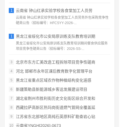
1
云南省 钟山红承实验学校各食堂加工人员劳
云南省 钟山红承实验学校各食堂加工人员劳务外包采购竞争性
磋商公告（招标编号：HFCSYY‑2026‑...
1
黑龙江省绥化市公安局原训练支队教育培训期
黑龙江省绥化市公安局原训练支队教育培训期间餐食供应服务
项目竞争性磋商公告（招标编号：2026‑SS‑...
北京市东方汇美改造工程拆除项目竞争性磋商
3
河北 邯郸市永年区课后教育数字化管理平台
4
黑龙江省重点区域农作物种植结构变化遥感
5
新疆策勒县新能源城乡客运发展建设项目
6
湖北省荆州市胜利街历史文化街区综合开发和
7
西藏拉萨高新区热玛岗街道燃气管网全覆盖延
8
江苏省东北部地区高纯石英原料矿勘查岩心钻
9
云南省YNGH[2026]-0673
10