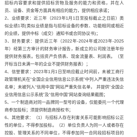
招标内容要求和提供招标货物及服务的能力和资格，并在人
员、设备、资金等方面具有相应的能力，提供相应承诺；
2、业绩要求：近三年（2023年1月1日至投标截止之日前）类
似业绩1项(类似业绩是指与招标设备的参数、功能相同或相近
的业绩，提供中标（成交）通知书或合同协议书)；
3、财务要求：提供近三年（2022年-2024年或2023年-2025
年）经第三方审计的财务审计报告，新成立的公司按注册年份
提供财务报表。包括资产负债表、现金流量表、利润表。（至
开标当日未满一年的企业不提供财务报表）；
4、信誉要求：2023年1月1日至响应截止时间前，未被工商行
政管理机关在“全国企业信用信息公示系统”中列入严重违法失信
名单；未被列入“信用中国”网站严重失信名单， 并提供“全国企
业信用信息公示系统”及“信用中国”网站查询结果截图；
5、一个制造商对同一品牌同一型号的设备，仅能委托一个代理
商参加投标；须提供制造商授权书；
6、其他要求：（1）与招标人存在利害关系可能影响招标公正
性的单位，不得参加投标。（2）单位负责人为同一人或者存在
控股、管理关系的不同单位，不得参加同一合同段招标项目的