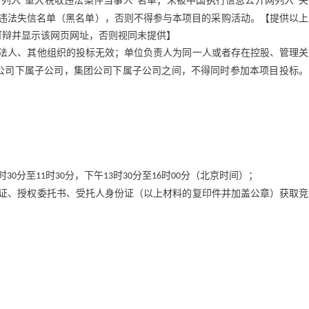
列入“重大税收违法案件当事人”名单；未被中国执行信息公开网列入“失
重违法失信名单（黑名单），否则不得参与本项目的采购活动。【提供以上
可辩并显示该网页网址，否则视同未提供】
法人、其他组织的投标无效；单位负责人为同一人或者存在控股、管理关
公司下属子公司，集团公司下属子公司之间，不得同时参加本项目投标。
时
分至
时
分，下午
时
分至
时
分（北京时间）；
30
11
30
13
30
16
00
证、授权委托书、受托人身份证（以上材料的复印件并加盖公章）获取竞