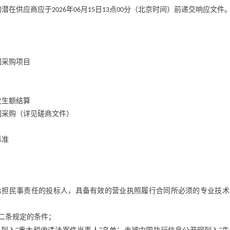
的潜在供应商应于
年
月
日
点
分（北京时间）前递交响应文件
2026
06
15
13
00
围采购项目
发生额结算
围采购（详见磋商文件）
标准
承担民事责任的投标人，具备有效的营业执照履行合同所必须的专业技术
二条规定的条件；