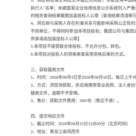
、供应商在递交响应文件截止时间前，未被信用中国网
3
执行人”名单；未被国家企业信用信息公示系统列入严
的相关查询结果截图加盖投标人公章（查询结果须清晰
、供应商与采购人存在利害关系可能影响采购公正性的
4
不同单位，不得同时参加本项目投标；集团公司与集团
供承诺函加盖投标人公章】
本项目不接受联合体投标，不允许分包、转包。
5.
本项目对投标人的资格审查采用资格后审的方式。
6.
三、获取磋商文件
、时间：
年
月
日至
年
月
日。每日上午
1
2026
06
3
2026
06
10
9
、方式：须现场获取，供应商携带营业执照、法人身份
2
磋商文件，逾期不予受理。
、售价：获取文件费用：
份（售后不退）。
3
500/
四、提交响应文件
、截止时间：
年
月
日
点
分（北京时间）
1
2026
06
15
13
00
、地址：黑龙江省鸡西市
2