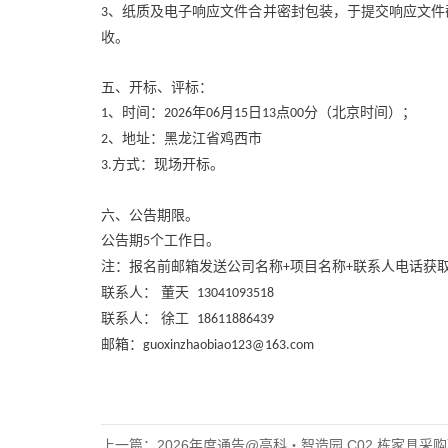
、纸质及电子响应文件合并密封包装，于提交响应文件
3
收。
五、开标、评标：
、时间：
年
月
日
点
分（北京时间）；
1
2026
06
15
13
00
、地址：黑龙江省鸡西市
2
方式：现场开标。
3.
六、公告期限。
公告期
个工作日。
5
注：报名前邮箱发送公司名称
项目名称
联系人电话获
+
+
联系人：
董天
13041093518
联系人：
徐工
18611886439
邮箱：
guoxinzhaobiao123@163.com
上一篇：
2026年度通告@高科・智造园 C02 栋家具采购项