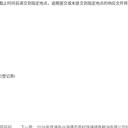
截止时间前递交到指定地点，逾期提交或未提交到指定地点的响应文件将
取
登记表
(
)
目招标公
下一篇：
2026年度通告@淄博市周村瑞通储备粮油有限公司绿色仓储升