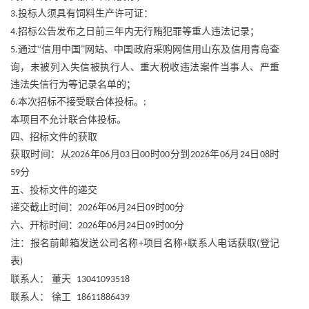
投标人须具有饲料生产许可证：
3.
招标公告发布之日前三年内无行贿犯罪等重人违法记录；
4.
通过“信用中国”网站、中国政府采购网信用山东及信用青岛查
5.
询，未被列入失信被执行人、重大税收违法案件当事人、严重
违法失信行为等记录名单的；
本次招标不接受联合体投标。
6.
;
本项目不允计联合体投标。
四、招标文件的获取
获取时间：从
年
月
日
时
分到
年
月
日
时
2026
06
03
00
00
2026
06
24
08
分
59
五、投标文件的递交
递交截止时间：
年
月
日
时
分
2026
06
24
09
00
六、开标时间：
年
月
日
时
分
2026
06
24
09
00
注：报名前邮箱发送公司名称
项目名称
联系人电话获取
登记
+
+
(
表
)
联系人：
董天
13041093518
联系人：
徐工
18611886439