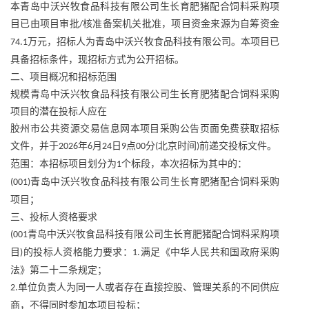
本青岛中沃兴牧食品科技有限公司生长育肥猪配合饲料采购项
目已由项目审批
核准备案机关批准，项目资金来源为自筹资金
/
万元，招标人为青岛中沃兴牧食品科技有限公司。本项目已
74.1
具备招标条件，现招标方式为公开招标。
二、项目概况和招标范围
规模青岛中沃兴牧食品科技有限公司生长育肥猪配合饲料采购
项目的潜在投标人应在
胶州市公共资源交易信息网本项目采购公告页面免费获取招标
文件，并于
年
月
日
点
分
北京时间
前递交投标文件。
2026
6
24
9
00
(
)
范围：本招标项目划分为
个标段，本次招标为其中的：
1
青岛中沃兴牧食品科技有限公司生长育肥猪配合饲料采购
(001)
项目；
三、投标人资格要求
青岛中沃兴牧食品科技有限公司生长育肥猪配合饲料采购项
(001
目
的投标人资格能力要求：
满足《中华人民共和国政府采购
)
1.
法》第二十二条规定；
单位负责人为同一人或者存在直接控股、管理关系的不同供应
2.
商，不得同时参加本项目投标；