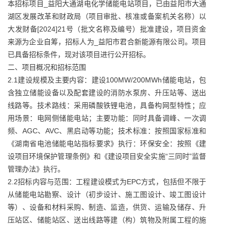
本招标项目_益阳大通湖电化学储能电站项目，已由益阳市大通
湖区发展改革和财政局（项目审批、核准或备案机关名称）以
大发财备[2024]21号（批文名称及编号）批准建设，项目资金
来源为企业自筹，招标人为_益阳市君合新能源有限公司。项目
已具备招标条件，现对该项目进行公开招标。
二、项目概况和招标范围
2.1建设规模及主要内容：建设100MW/200MWh储能电站，包
含独立储能设备以及配套建设的消防水泵房、升压站等、送出
线路等。技术路线：采用磷酸铁锂电池，具备构网型特性；应
用场景：电网侧储能电站；主要功能：同时具备调峰、一次调
频、AGC、AVC、黑启动等功能；技术标准：按照国家标准和
《湖南省电池储能电站指标要求》执行：环保安全：按照《建
设项目环境保护管理条例》和《建设项目安全实施“三同时”监督
管理办法》执行。
2.2招标内容与范围：工程建设模式为EPC方式，包括但不限于
从储能电站勘察、设计（初步设计、施工图设计、竣工图设计
等）、设备和材料采购、制造、监造，供货、运输及储存、升
压站区、储能站区、送出线路等建（构）筑物及附属工程的施