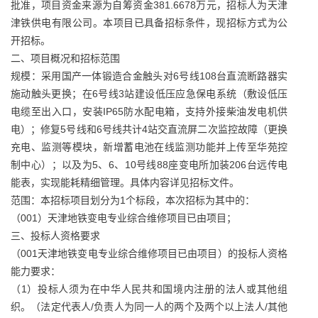
批准，项目资金来源为自筹资金381.6678万元，招标人为天津
津铁供电有限公司。本项目已具备招标条件，现招标方式为公
开招标。
二、项目概况和招标范围
规模：采用国产一体锻造合金触头对6号线108台直流断路器实
施动触头更换；在6号线3站建设低压应急保电系统（敷设低压
电缆至出入口，安装IP65防水配电箱，支持外接柴油发电机供
电）；修复5号线和6号线共计4站交直流屏二次监控故障（更换
充电、监测等模块，新增蓄电池在线监测功能并上传至华苑控
制中心）；以及为5、6、10号线88座变电所加装206台远传电
能表，实现能耗精细管理。具体内容详见招标文件。
范围：本招标项目划分为1个标段，本次招标为其中的：
（001）天津地铁变电专业综合维修项目已由项目；
三、投标人资格要求
（001天津地铁变电专业综合维修项目已由项目）的投标人资格
能力要求：
（1）投标人须为在中华人民共和国境内注册的法人或其他组
织。（法定代表人/负责人为同一人的两个及两个以上法人/其他