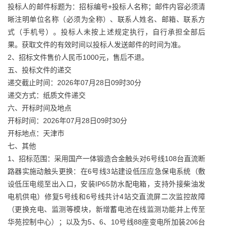
投标人的邮件标题为：招标编号+投标人名称；邮件内容必须清
晰注明单位名称（必须为全称）、联系人姓名、邮箱、联系方
式（手机号）。投标人未按上述规定执行，自行承担全部后
果。获取文件的有效时间以投标人发送邮件的时间为准。
2、招标文件售价人民币1000元，售后不退。
五、投标文件的递交
递交截止时间：2026年07月28日09时30分
递交方式：纸质文件递交
六、开标时间及地点
开标时间：2026年07月28日09时30分
开标地点：天津市
七、其他
1、招标范围：采用国产一体锻造合金触头对6号线108台直流断
路器实施动触头更换：在6号线3站建设低压应急保电系统（敷
设低压电缆至出入口，安装IP65防水配电箱，支持外接柴油发
电机供电）修复5号线和6号线共计4站交直流屏二次监控故障
（更换充电、监测等模块，新增蓄电池在线监测功能并上传至
华苑控制中心）；以及为5、6、10号线88座变电所加装206台