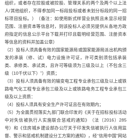
组织，或者存在控股或被控股、管理关系的两个及两个以上法
人/其他组织，不得参加同一标段投标或者未划分标段的同一招
标项目投标。）（备注：如使用新式样营业执照且未显示经营
范围、注册资本等信息时，则该投标人必须另提供从各地方政
府指定的信息公示平台下载并打印且载明经营范围、注册资本
等信息的资料并加盖公章）
（2）投标人须具备有效的国家能源局或国家能源局派出机构颁
发的承装（修、试）电力设施许可证，许可类别须包括承装
类、承修类、承试类，且许可等级须为三级及以上（不包含三
级（10千伏以下）”）资质；
（3）投标人须具备有效的输变电工程专业承包三级及以上或铁
路电气化工程专业承包三级及以上或铁路电务工程专业承包三
级及以上资质：
（4）投标人须具有安全生产许可证且在有效期内；
（5）为全面贯彻落实九部门联合印发的《关于在招标投标活动
中对失信被执行人实施联合惩戒的通知》（法〔2016）285
号）和《住房城乡建设部办公厅关于印发失信被执行人信用监
督、警示和惩戒机制建设分工方案的通知》，经“信用中国”网站