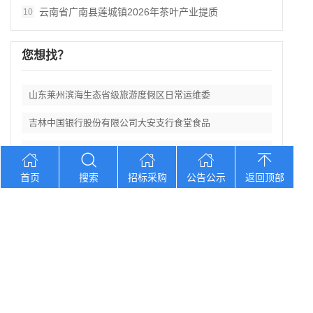
云南省广南县莲城镇2026年茶叶产业提质
10
您想找？
山东莱州滨海生态省级旅游度假区日常运维委
吉林中国银行股份有限公司大安支行食堂食品
山东济南遥墙机场二期改扩建工程西飞行区场
首页
搜索
招标采购
公告公示
返回顶部
宁夏中卫市第三中学防近视学生作业本采购项
新疆农商银行和田中心支行及辖内支行职工体
Copyright © 2012-2026 中招招标网 版权所有 网站备案号：
京
ICP备2023026371号-2