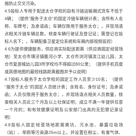
施防止交叉污染。
4.5投标人专用于配送太仓学校的自有冷链运输厢式货车不低于
4辆；（提供“服务于太仓”的固定冷链车辆统计表；含所有人名
称、车牌号；及承诺函；车辆仅限用于服务太仓；，并现场清
点相关冷链车辆总数，核查车辆行驶证及登记证；需登记在投
标人名下；，车辆配备卫星定位系统和车厢内部视频监控）
4.6为提供便捷服务，供应商实际配送距离（供应商固定经营场
地）至太仓市璜泾镇鹿河小学、太仓市浏河镇滨江幼儿园、太
仓市复游城幼儿园3所学校均不得超过80公里；（提供手机百度
或高德地图的最短线路距离截图并予以说明）
4.7投标人服务于太仓学校的固定工作人员至少10名；（提供
“服务于太仓”的固定人员统计表；含姓名、身份证号；及承诺
函；人员仅限用于服务太仓；，并现场清点相关人员数量，核
查相关人员近三个月及以上社保证明；成立不满一年提供任意
一个月的；和有效健康证明及公安部门出具的无犯罪记录证
明）
4.8投标人固定经营场地距离粪坑、污水池、暴露垃圾场
（站）、旱厕等污染源25m以上，并设置在粉尘、有害气体、