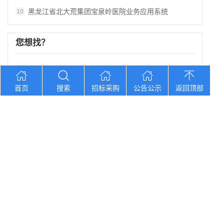
黑龙江省北大荒集团宝泉岭医院业务应用系统
10
您想找？
黑龙江省孙吴县农村中心敬老院食堂食材采购
首页
搜索
招标采购
公告公示
返回顶部
湖南口味王集团2026年中秋节福利物资大
辽宁省大洼区学校食堂食材全品采购配送服务
河北省卢龙县第二高级中学食堂人员管理服务
辽宁连山铝业（集团）有限公司会计外包服务
Copyright © 2012-2026 中招招标网 版权所有 网站备案号：
京
ICP备2023026371号-2