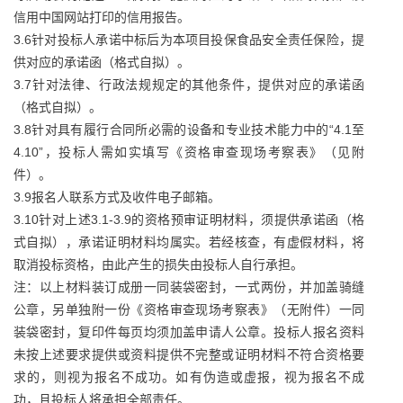
信用中国网站打印的信用报告。
3.6针对投标人承诺中标后为本项目投保食品安全责任保险，提
供对应的承诺函（格式自拟）。
3.7针对法律、行政法规规定的其他条件，提供对应的承诺函
（格式自拟）。
3.8针对具有履行合同所必需的设备和专业技术能力中的“4.1至
4.10”，投标人需如实填写《资格审查现场考察表》（见附
件）。
3.9报名人联系方式及收件电子邮箱。
3.10针对上述3.1-3.9的资格预审证明材料，须提供承诺函（格
式自拟），承诺证明材料均属实。若经核查，有虚假材料，将
取消投标资格，由此产生的损失由投标人自行承担。
注：以上材料装订成册一同装袋密封，一式两份，并加盖骑缝
公章，另单独附一份《资格审查现场考察表》（无附件）一同
装袋密封，复印件每页均须加盖申请人公章。投标人报名资料
未按上述要求提供或资料提供不完整或证明材料不符合资格要
求的，则视为报名不成功。如有伪造或虚报，视为报名不成
功，且投标人将承担全部责任。