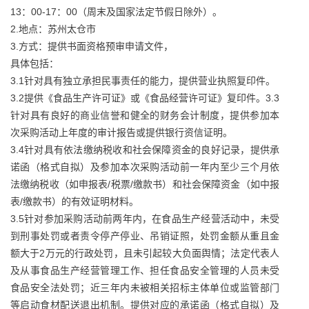
13：00-17：00（周末及国家法定节假日除外）。
2.地点：苏州太仓市
3.方式：提供书面资格预审申请文件，
具体包括：
3.1针对具有独立承担民事责任的能力，提供营业执照复印件。
3.2提供《食品生产许可证》或《食品经营许可证》复印件。3.3
针对具有良好的商业信誉和健全的财务会计制度，提供参加本
次采购活动上年度的审计报告或提供银行资信证明。
3.4针对具有依法缴纳税收和社会保障资金的良好记录，提供承
诺函（格式自拟）及参加本次采购活动前一年内至少三个月依
法缴纳税收（如申报表/税票/缴款书）和社会保障资金（如中报
表/缴款书）的有效证明材料。
3.5针对参加采购活动前两年内，在食品生产经营活动中，未受
到刑事处罚或者责令停产停业、吊销证照，处罚金额从重且金
额大于2万元的行政处罚，且未引起较大负面舆情；法定代表人
及从事食品生产经营管理工作、担任食品安全管理的人员未受
食品安全法处罚；近三年内未被相关招标主体单位或监管部门
等启动食材配送退出机制。提供对应的承诺函（格式自拟）及