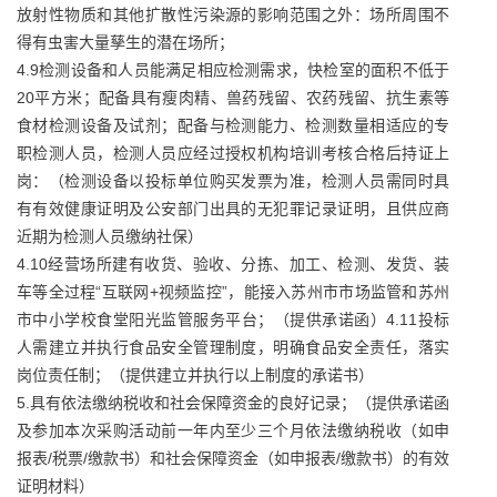
放射性物质和其他扩散性污染源的影响范围之外：场所周围不
得有虫害大量孳生的潜在场所；
4.9检测设备和人员能满足相应检测需求，快检室的面积不低于
20平方米；配备具有瘦肉精、兽药残留、农药残留、抗生素等
食材检测设备及试剂；配备与检测能力、检测数量相适应的专
职检测人员，检测人员应经过授权机构培训考核合格后持证上
岗：（检测设备以投标单位购买发票为准，检测人员需同时具
有有效健康证明及公安部门出具的无犯罪记录证明，且供应商
近期为检测人员缴纳社保）
4.10经营场所建有收货、验收、分拣、加工、检测、发货、装
车等全过程“互联网+视频监控”，能接入苏州市市场监管和苏州
市中小学校食堂阳光监管服务平台；（提供承诺函）4.11投标
人需建立并执行食品安全管理制度，明确食品安全责任，落实
岗位责任制；（提供建立并执行以上制度的承诺书）
5.具有依法缴纳税收和社会保障资金的良好记录；（提供承诺函
及参加本次采购活动前一年内至少三个月依法缴纳税收（如申
报表/税票/缴款书）和社会保障资金（如申报表/缴款书）的有效
证明材料）