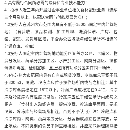
4.具有履行合同所必需的设备和专业技术能力：
4.1投标人近三年内开展过企事业单位相关食材配送业务（连续
三个月及以上，以配送合同与付款发票为准）；
4.2投标人在苏州大市范围内具有不低于1500m固定室内经营场
地；（含验收、食品检测、加工处理、洗消保洁、库房、包
装、配货、发货等区域，不含办公区域及与经营场所不相连的
外设仓库、冷库）
4.3投标人固定室内经营场地功能分区涵盖办公区、仓储区、物
资分发区、蔬菜分拣加工区、水产加工区、肉类分割区、筐箱
清选消毒区、检测室等，且上述所有功能分区需在同一场所；
4.4在苏州大市范围内具有自有或租赁冷藏、冷冻库总容积不低
于800m3，冷藏、冷冻库应位于操作场所内或与之相连；其中
冷冻库温度稳定在-18℃以下，冷藏库温度稳定在0-4℃，冷冻
库及冷藏库均有温度记录仪。冷冻库应位于经营场所内或与之
相连。（食材出入动线连贯，提供冷藏、冷冻库平面图，要求
冷藏、冷冻库与经营场所相连，否则不予认可）注：冷藏库和
冷冻库内，肉类、蔬菜等应分区、分容器或独立包装存放，禁
止混放。不同类别的食品不得直接接触，并应采取物理隔离措