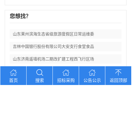
您想找？
山东莱州滨海生态省级旅游度假区日常运维委
吉林中国银行股份有限公司大安支行食堂食品
山东济南遥墙机场二期改扩建工程西飞行区场
宁夏中卫市第三中学防近视学生作业本采购项
首页
搜索
招标采购
公告公示
返回顶部
新疆农商银行和田中心支行及辖内支行职工体
Copyright © 2012-2026 中招招标网 版权所有 网站备案号：
京
ICP备2023026371号-2