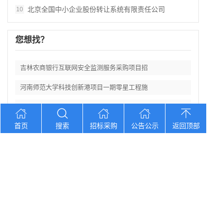
北京全国中小企业股份转让系统有限责任公司
10
您想找？
吉林农商银行互联网安全监测服务采购项目招
河南师范大学科技创新港项目一期零星工程施
湖南长银五八2026年通用类电子设备供应
首页
搜索
招标采购
公告公示
返回顶部
四川省医师协会合作酒店服务采购项目竞争性
江苏苏州市能源发展集团有限公司关于常规燃
Copyright © 2012-2026 中招招标网 版权所有 网站备案号：
京
ICP备2023026371号-2