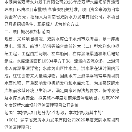
本湖南省双牌水力发电有限公司2026年度双牌水库坝前浮渣清
理项目已由项目审批/核准/备案机关批准，项目资金来源为自筹
资金30万元，招标人为湖南省双牌水力发电有限公司。本项目
已具备招标条件，现招标方式为其它方式。
二、项目概况和招标范围
规模：采购项目概况：双牌水库位于永州市双牌县，是一座集
发电、灌溉、航运与防洪等综合效益的大（二）型水利水电枢
纽工程，工程由拦河坝、左岸船闸、右岸灌溉渠道和坝后电站
组成。水库流域面积10594平方千米，流域内支流众多，上游河
水入库聚集漂浮物；水库为山区性水库，洪水常在短时间内形
成，往往会带来大量漂浮物，因此水库上游漂浮物常年向坝前
水面堆积，严重影响发电机组发电和水库水质。为加强双牌水
库坝前水域环境卫生治理，满足国家环保法规要求，保障发电
及水库水质安全，拟实施本年度坝前浮渣清理项目，现就2026
年度双牌水库坝前浮渣清理项目公开询价。
范围：本招标项目划分为1个标段，本次招标为其中的：
（001）湖南省双牌水力发电有限公司2026年度双牌水库坝前
浮渣清理项目；