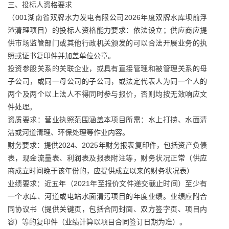
三、投标人资格要求
（001湖南省双牌水力发电有限公司2026年度双牌水库坝前浮
渣清理项目）的投标人资格能力要求：依法设立；供应商应提
供市场监管部门或其他行政机关颁发的可以合法开展业务的执
照或证书复印件并加盖单位公章。
投资参股关系的关联企业，或具有直接管理和被管理关系的母
子公司，或同一母公司的子公司，或法定代表人为同一个人的
两个及两个以上法人不得同时参与报价，否则均按无效响应文
件处理。
资质要求：营业执照范围涵盖本项目所需：水上打捞、水面清
洁或河道清理、环保处理等作业内容。
财务要求：提供2024、2025年财务报表复印件，包括资产负债
表，现金流量表、利润表及报表附注等，财务状况正常（供应
商成立时间晚于该年份的，应提供成立以来的财务状况表）
业绩要求：近五年（2021年至报价文件递交截止时间）至少有
一个水库、河道或电站水面清污项目的年度业绩。业绩应附合
同协议书（提供关键页，包括合同封面、双方签字页、项目内
容）等的复印件（业绩计算以项目合同签订日期为准）。