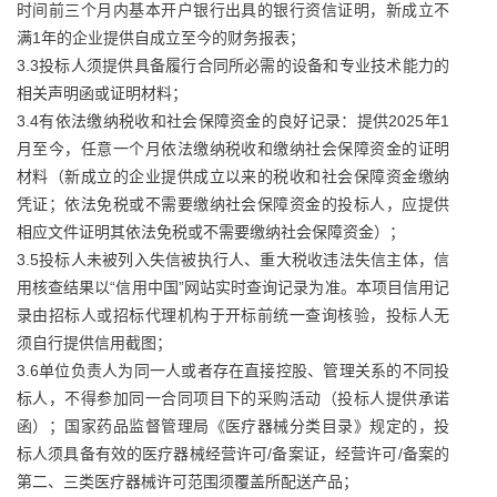
时间前三个月内基本开户银行出具的银行资信证明，新成立不
满1年的企业提供自成立至今的财务报表；
3.3投标人须提供具备履行合同所必需的设备和专业技术能力的
相关声明函或证明材料；
3.4有依法缴纳税收和社会保障资金的良好记录：提供2025年1
月至今，任意一个月依法缴纳税收和缴纳社会保障资金的证明
材料（新成立的企业提供成立以来的税收和社会保障资金缴纳
凭证；依法免税或不需要缴纳社会保障资金的投标人，应提供
相应文件证明其依法免税或不需要缴纳社会保障资金）；
3.5投标人未被列入失信被执行人、重大税收违法失信主体，信
用核查结果以“信用中国”网站实时查询记录为准。本项目信用记
录由招标人或招标代理机构于开标前统一查询核验，投标人无
须自行提供信用截图；
3.6单位负责人为同一人或者存在直接控股、管理关系的不同投
标人，不得参加同一合同项目下的采购活动（投标人提供承诺
函）；国家药品监督管理局《医疗器械分类目录》规定的，投
标人须具备有效的医疗器械经营许可/备案证，经营许可/备案的
第二、三类医疗器械许可范围须覆盖所配送产品；