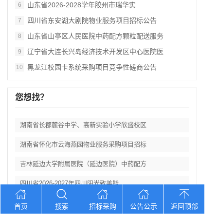
山东省2026‑2028学年胶州市瑞华实
6
四川省东安湖大剧院物业服务项目招标公告
7
山东省山亭区人民医院中药配方颗粒配送服务
8
辽宁省大连长兴岛经济技术开发区中心医院医
9
黑龙江校园卡系统采购项目竞争性磋商公告
10
您想找？
湖南省长郡麓谷中学、高新实验小学欣盛校区
湖南省怀化市云海燕园物业服务采购项目招标
吉林延边大学附属医院（延边医院）中药配方
四川省2026‑2027年四川阳光致美能
山东省武城县第七中学食堂新型自营劳务外包
首页
搜索
招标采购
公告公示
返回顶部