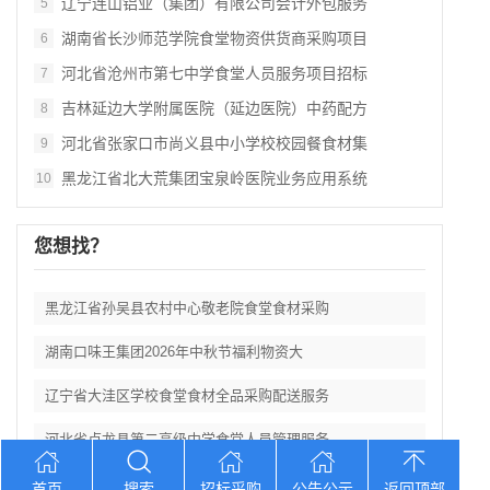
辽宁连山铝业（集团）有限公司会计外包服务
5
湖南省长沙师范学院食堂物资供货商采购项目
6
河北省沧州市第七中学食堂人员服务项目招标
7
吉林延边大学附属医院（延边医院）中药配方
8
河北省张家口市尚义县中小学校校园餐食材集
9
黑龙江省北大荒集团宝泉岭医院业务应用系统
10
您想找？
黑龙江省孙吴县农村中心敬老院食堂食材采购
湖南口味王集团2026年中秋节福利物资大
辽宁省大洼区学校食堂食材全品采购配送服务
河北省卢龙县第二高级中学食堂人员管理服务
辽宁连山铝业（集团）有限公司会计外包服务
首页
搜索
招标采购
公告公示
返回顶部